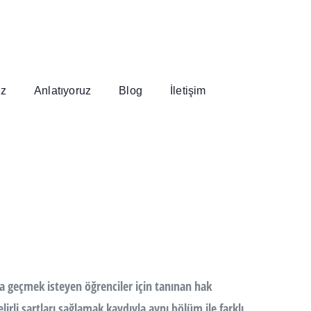
uz
Anlatıyoruz
Blog
İletişim
la geçmek isteyen öğrenciler için tanınan hak
irli şartları sağlamak kaydıyla aynı bölüm ile farklı