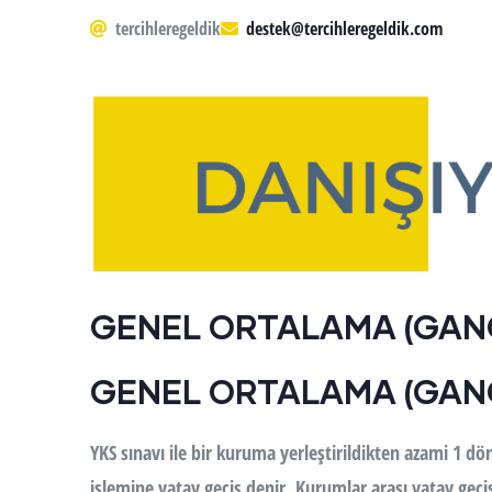
tercihleregeldik
destek@tercihleregeldik.com
GENEL ORTALAMA (GANO
GENEL ORTALAMA (GANO
YKS sınavı ile bir kuruma yerleştirildikten azami 1 d
işlemine yatay geçiş denir. Kurumlar arası yatay geçiş