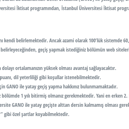
rsitesi İktisat programından, İstanbul Üniversitesi İktisat progra
sını kendi belirlemektedir. Ancak azami olarak 100’lük sistemde 6
si belirleyeceğinden, geçiş yapmak istediğiniz bölümün web siteler
n dolayı ortalamanızın yüksek olması avantaj sağlayacaktır.
uanı, dil yeterliliği gibi koşullar istenebilmektedir.
ğı için GANO ile yatay geçiş yapma hakkınız bulunmamaktadır.
ölümde 1 yılı bitirmiş olmanız gerekmektedir. Yani en erken 2. S
rsite GANO ile yatay geçişte alttan dersin kalmamış olması gerekt
” gibi özel şartlar koyabilmektedir.